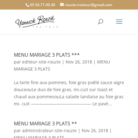
05.56.71.00.48
rouzie.traiteur@gmail.com
MENU MARIAGE 3 PLATS ***
par
editeur-site-rouzie
|
Nov 26, 2018
|
MENU
MARIAGE 3 PLATS
La tarte fine aux pommes, foie gras poêlé sauce aigre
douceouLe duo de foie gras, mi-cuit sur toast et
chaud aux pommesouLa salade landaise au foie gras
mi- cuit —————————————— Le pavé...
MENU MARIAGE 3 PLATS **
par
administrateur-site-rouzie
|
Nov 26, 2018
|
MENU MARIAGE 3 PLATS