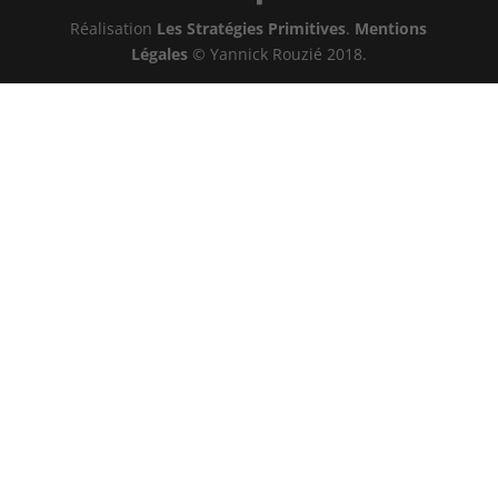
Réalisation
Les Stratégies Primitives
.
Mentions
Légales
© Yannick Rouzié 2018.