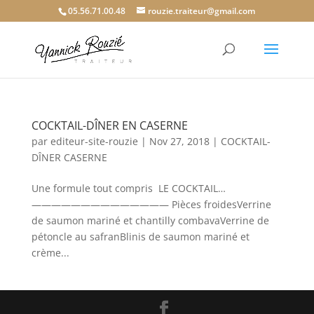
05.56.71.00.48
rouzie.traiteur@gmail.com
COCKTAIL-DÎNER EN CASERNE
par
editeur-site-rouzie
|
Nov 27, 2018
|
COCKTAIL-
DÎNER CASERNE
Une formule tout compris LE COCKTAIL…
—————————————— Pièces froidesVerrine
de saumon mariné et chantilly combavaVerrine de
pétoncle au safranBlinis de saumon mariné et
crème...