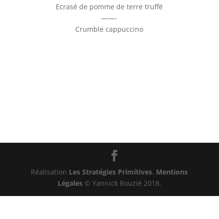
Ecrasé de pomme de terre truffé
——-
Crumble cappuccino
Réalisation
Les Stratégies Primitives
.
Mentions
Légales
© Yannick Rouzié 2018.