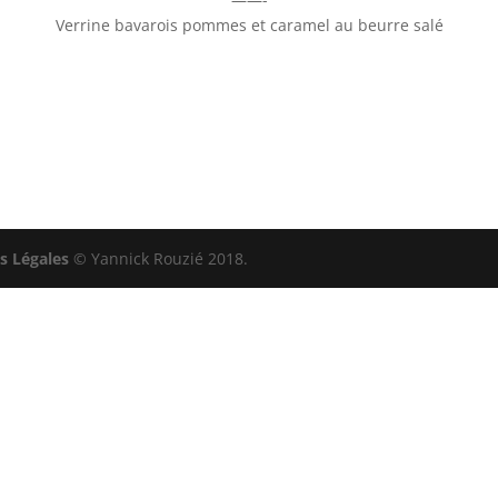
Verrine bavarois pommes et caramel au beurre salé
s Légales
© Yannick Rouzié 2018.