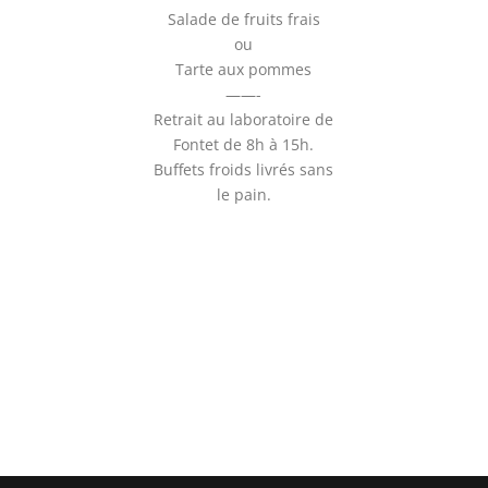
Salade de fruits frais
ou
Tarte aux pommes
——-
Retrait au laboratoire de
Fontet de 8h à 15h.
Buffets froids livrés sans
le pain.