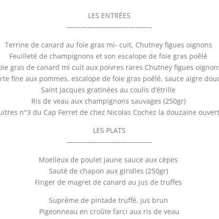
LES ENTRÉES
————————————–
Terrine de canard au foie gras mi- cuit, Chutney figues oignons
Feuilleté de champignons et son escalope de foie gras poêlé
oie gras de canard mi cuit aux poivres rares Chutney figues oigno
rte fine aux pommes, escalope de foie gras poêlé, sauce aigre do
Saint Jacques gratinées au coulis d’étrille
Ris de veau aux champignons sauvages (250gr)
uitres n°3 du Cap Ferret de chez Nicolas Cochez la douzaine ouver
LES PLATS
————————————–
Moelleux de poulet jaune sauce aux cèpes
Sauté de chapon aux girolles (250gr)
Finger de magret de canard au jus de truffes
Suprême de pintade truffé, jus brun
Pigeonneau en croûte farci aux ris de veau