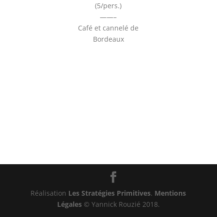
(5/pers.)
——–
Café et cannelé de
Bordeaux
Réalisation
Les Stratégies Primitives
.
Mentions
Légales
© Yannick Rouzié 2018.